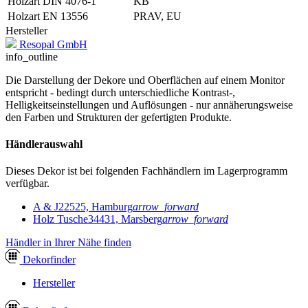
Holzart DIN 4076-1
KB
Holzart EN 13556
PRAV, EU
Hersteller
Resopal GmbH
info_outline
Die Darstellung der Dekore und Oberflächen auf einem Monitor
entspricht - bedingt durch unterschiedliche Kontrast-,
Helligkeitseinstellungen und Auflösungen - nur annäherungsweise
den Farben und Strukturen der gefertigten Produkte.
Händlerauswahl
Dieses Dekor ist bei folgenden Fachhändlern im Lagerprogramm
verfügbar.
A & J
22525, Hamburg
arrow_forward
Holz Tusche
34431, Marsberg
arrow_forward
Händler in Ihrer Nähe finden
Dekor
finder
Hersteller