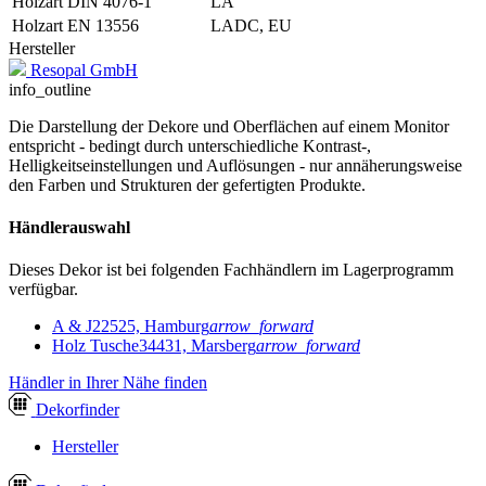
Holzart DIN 4076-1
LA
Holzart EN 13556
LADC, EU
Hersteller
Resopal GmbH
info_outline
Die Darstellung der Dekore und Oberflächen auf einem Monitor
entspricht - bedingt durch unterschiedliche Kontrast-,
Helligkeitseinstellungen und Auflösungen - nur annäherungsweise
den Farben und Strukturen der gefertigten Produkte.
Händlerauswahl
Dieses Dekor ist bei folgenden Fachhändlern im Lagerprogramm
verfügbar.
A & J
22525, Hamburg
arrow_forward
Holz Tusche
34431, Marsberg
arrow_forward
Händler in Ihrer Nähe finden
Dekor
finder
Hersteller