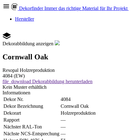
Dekor
finder
Immer das richtige Material für Ihr Projekt
Hersteller
Dekorabbildung anzeigen
Cornwall Oak
Resopal
Holzreproduktion
4084 (EW)
file_download
Dekorabbildung herunterladen
Kein Muster erhältlich
Informationen
Dekor Nr.
4084
Dekor Bezeichnung
Cornwall Oak
Dekorart
Holzreproduktion
Rapport
—
Nächster RAL-Ton
—
Nächste NCS-Entsprechung
—