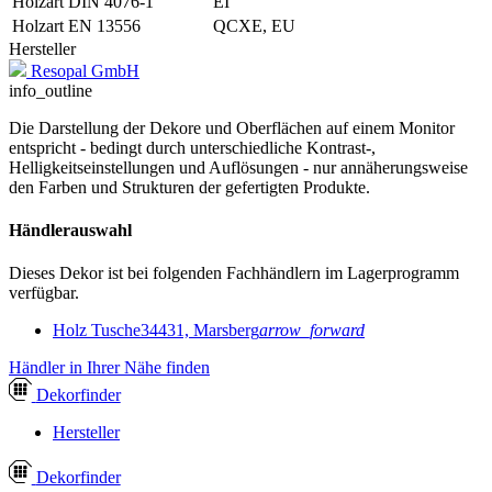
Holzart DIN 4076-1
EI
Holzart EN 13556
QCXE, EU
Hersteller
Resopal GmbH
info_outline
Die Darstellung der Dekore und Oberflächen auf einem Monitor
entspricht - bedingt durch unterschiedliche Kontrast-,
Helligkeitseinstellungen und Auflösungen - nur annäherungsweise
den Farben und Strukturen der gefertigten Produkte.
Händlerauswahl
Dieses Dekor ist bei folgenden Fachhändlern im Lagerprogramm
verfügbar.
Holz Tusche
34431, Marsberg
arrow_forward
Händler in Ihrer Nähe finden
Dekor
finder
Hersteller
Dekor
finder