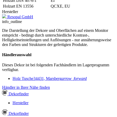
Holzart DIN 4076-1
EI
Holzart EN 13556
QCXE, EU
Hersteller
Resopal GmbH
info_outline
Die Darstellung der Dekore und Oberflächen auf einem Monitor
entspricht - bedingt durch unterschiedliche Kontrast-,
Helligkeitseinstellungen und Auflösungen - nur annäherungsweise
den Farben und Strukturen der gefertigten Produkte.
Händlerauswahl
Dieses Dekor ist bei folgenden Fachhändlern im Lagerprogramm
verfügbar.
Holz Tusche
34431, Marsberg
arrow_forward
Händler in Ihrer Nähe finden
Dekor
finder
Hersteller
Dekor
finder