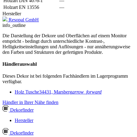
Holzart DIN 4076-1
—
Holzart EN 13556
—
Hersteller
Resopal GmbH
info_outline
Die Darstellung der Dekore und Oberflächen auf einem Monitor
entspricht - bedingt durch unterschiedliche Kontrast-,
Helligkeitseinstellungen und Auflösungen - nur annäherungsweise
den Farben und Strukturen der gefertigten Produkte.
Händlerauswahl
Dieses Dekor ist bei folgenden Fachhändlern im Lagerprogramm
verfügbar.
Holz Tusche
34431, Marsberg
arrow_forward
Händler in Ihrer Nähe finden
Dekor
finder
Hersteller
Dekor
finder