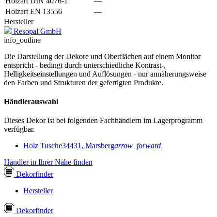
Holzart DIN 4076-1
—
Holzart EN 13556
—
Hersteller
Resopal GmbH
info_outline
Die Darstellung der Dekore und Oberflächen auf einem Monitor
entspricht - bedingt durch unterschiedliche Kontrast-,
Helligkeitseinstellungen und Auflösungen - nur annäherungsweise
den Farben und Strukturen der gefertigten Produkte.
Händlerauswahl
Dieses Dekor ist bei folgenden Fachhändlern im Lagerprogramm
verfügbar.
Holz Tusche
34431, Marsberg
arrow_forward
Händler in Ihrer Nähe finden
Dekor
finder
Hersteller
Dekor
finder