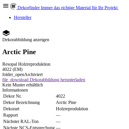
Dekor
finder
Immer das richtige Material für Ihr Projekt
Hersteller
Dekorabbildung anzeigen
Arctic Pine
Resopal
Holzreproduktion
4022 (EM)
folder_open
Archiviert
file_download
Dekorabbildung herunterladen
Kein Muster erhältlich
Informationen
Dekor Nr.
4022
Dekor Bezeichnung
Arctic Pine
Dekorart
Holzreproduktion
Rapport
—
Nächster RAL-Ton
—
Nächste NCS-Entsprechung
—