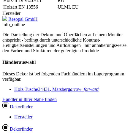
Holzart DIN 4076-1
RU
Holzart EN 13556
ULMI, EU
Hersteller
Resopal GmbH
info_outline
Die Darstellung der Dekore und Oberflächen auf einem Monitor
entspricht - bedingt durch unterschiedliche Kontrast-,
Helligkeitseinstellungen und Auflösungen - nur annäherungsweise
den Farben und Strukturen der gefertigten Produkte.
Händlerauswahl
Dieses Dekor ist bei folgenden Fachhändlern im Lagerprogramm
verfügbar.
Holz Tusche
34431, Marsberg
arrow_forward
Händler in Ihrer Nähe finden
Dekor
finder
Hersteller
Dekor
finder