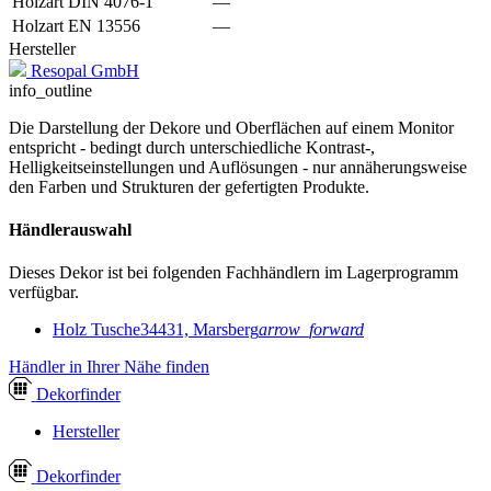
Holzart DIN 4076-1
—
Holzart EN 13556
—
Hersteller
Resopal GmbH
info_outline
Die Darstellung der Dekore und Oberflächen auf einem Monitor
entspricht - bedingt durch unterschiedliche Kontrast-,
Helligkeitseinstellungen und Auflösungen - nur annäherungsweise
den Farben und Strukturen der gefertigten Produkte.
Händlerauswahl
Dieses Dekor ist bei folgenden Fachhändlern im Lagerprogramm
verfügbar.
Holz Tusche
34431, Marsberg
arrow_forward
Händler in Ihrer Nähe finden
Dekor
finder
Hersteller
Dekor
finder