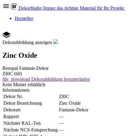
Dekor
finder
Immer das richtige Material für Ihr Projekt
Hersteller
Dekorabbildung anzeigen
Zinc Oxide
Resopal
Fantasie-Dekor
ZI0C (60)
file_download
Dekorabbildung herunterladen
Kein Muster erhältlich
Informationen
Dekor Nr.
ZI0C
Dekor Bezeichnung
Zinc Oxide
Dekorart
Fantasie-Dekor
Rapport
—
Nächster RAL-Ton
—
Nächste NCS-Entsprechung
—