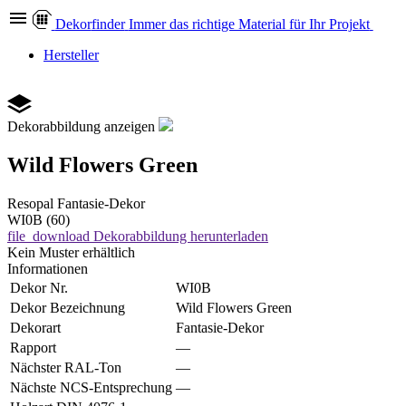
Dekor
finder
Immer das richtige Material für Ihr Projekt
Hersteller
Dekorabbildung anzeigen
Wild Flowers Green
Resopal
Fantasie-Dekor
WI0B (60)
file_download
Dekorabbildung herunterladen
Kein Muster erhältlich
Informationen
Dekor Nr.
WI0B
Dekor Bezeichnung
Wild Flowers Green
Dekorart
Fantasie-Dekor
Rapport
—
Nächster RAL-Ton
—
Nächste NCS-Entsprechung
—