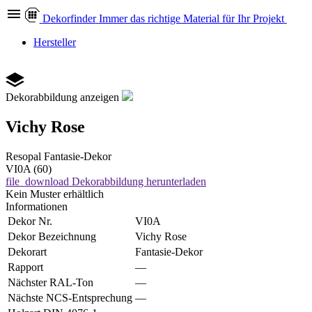
Dekor
finder
Immer das richtige Material für Ihr Projekt
Hersteller
Dekorabbildung anzeigen
Vichy Rose
Resopal
Fantasie-Dekor
VI0A (60)
file_download
Dekorabbildung herunterladen
Kein Muster erhältlich
Informationen
Dekor Nr.
VI0A
Dekor Bezeichnung
Vichy Rose
Dekorart
Fantasie-Dekor
Rapport
—
Nächster RAL-Ton
—
Nächste NCS-Entsprechung
—