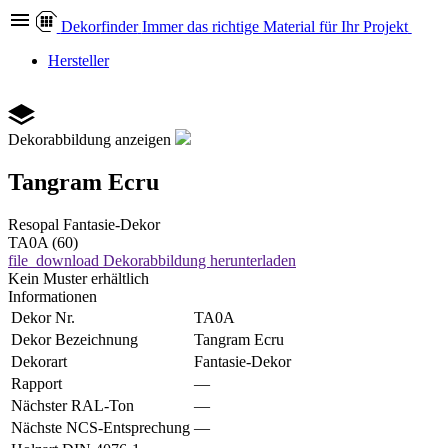
Dekor
finder
Immer das richtige Material für Ihr Projekt
Hersteller
Dekorabbildung anzeigen
Tangram Ecru
Resopal
Fantasie-Dekor
TA0A (60)
file_download
Dekorabbildung herunterladen
Kein Muster erhältlich
Informationen
Dekor Nr.
TA0A
Dekor Bezeichnung
Tangram Ecru
Dekorart
Fantasie-Dekor
Rapport
—
Nächster RAL-Ton
—
Nächste NCS-Entsprechung
—