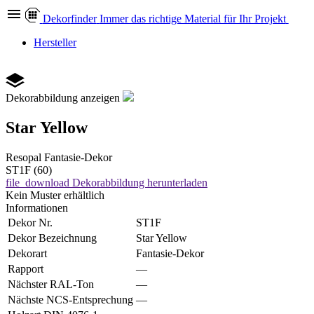
Dekor
finder
Immer das richtige Material für Ihr Projekt
Hersteller
Dekorabbildung anzeigen
Star Yellow
Resopal
Fantasie-Dekor
ST1F (60)
file_download
Dekorabbildung herunterladen
Kein Muster erhältlich
Informationen
Dekor Nr.
ST1F
Dekor Bezeichnung
Star Yellow
Dekorart
Fantasie-Dekor
Rapport
—
Nächster RAL-Ton
—
Nächste NCS-Entsprechung
—