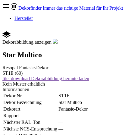
Dekor
finder
Immer das richtige Material für Ihr Projekt
Hersteller
Dekorabbildung anzeigen
Star Multico
Resopal
Fantasie-Dekor
ST1E (60)
file_download
Dekorabbildung herunterladen
Kein Muster erhältlich
Informationen
Dekor Nr.
ST1E
Dekor Bezeichnung
Star Multico
Dekorart
Fantasie-Dekor
Rapport
—
Nächster RAL-Ton
—
Nächste NCS-Entsprechung
—