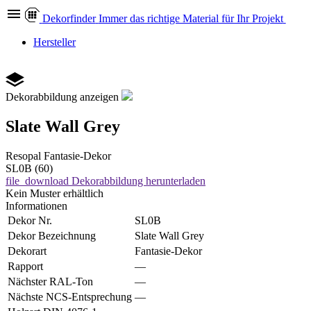
Dekor
finder
Immer das richtige Material für Ihr Projekt
Hersteller
Dekorabbildung anzeigen
Slate Wall Grey
Resopal
Fantasie-Dekor
SL0B (60)
file_download
Dekorabbildung herunterladen
Kein Muster erhältlich
Informationen
Dekor Nr.
SL0B
Dekor Bezeichnung
Slate Wall Grey
Dekorart
Fantasie-Dekor
Rapport
—
Nächster RAL-Ton
—
Nächste NCS-Entsprechung
—