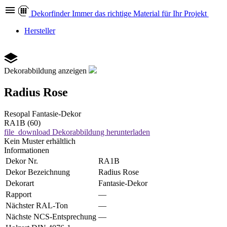
Dekor
finder
Immer das richtige Material für Ihr Projekt
Hersteller
Dekorabbildung anzeigen
Radius Rose
Resopal
Fantasie-Dekor
RA1B (60)
file_download
Dekorabbildung herunterladen
Kein Muster erhältlich
Informationen
Dekor Nr.
RA1B
Dekor Bezeichnung
Radius Rose
Dekorart
Fantasie-Dekor
Rapport
—
Nächster RAL-Ton
—
Nächste NCS-Entsprechung
—