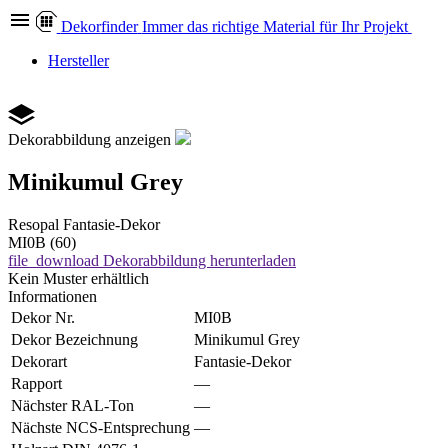
Dekor
finder
Immer das richtige Material für Ihr Projekt
Hersteller
Dekorabbildung anzeigen
Minikumul Grey
Resopal
Fantasie-Dekor
MI0B (60)
file_download
Dekorabbildung herunterladen
Kein Muster erhältlich
Informationen
Dekor Nr.
MI0B
Dekor Bezeichnung
Minikumul Grey
Dekorart
Fantasie-Dekor
Rapport
—
Nächster RAL-Ton
—
Nächste NCS-Entsprechung
—