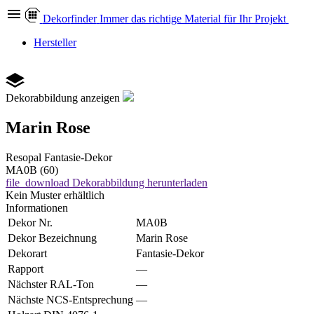
Dekor
finder
Immer das richtige Material für Ihr Projekt
Hersteller
Dekorabbildung anzeigen
Marin Rose
Resopal
Fantasie-Dekor
MA0B (60)
file_download
Dekorabbildung herunterladen
Kein Muster erhältlich
Informationen
Dekor Nr.
MA0B
Dekor Bezeichnung
Marin Rose
Dekorart
Fantasie-Dekor
Rapport
—
Nächster RAL-Ton
—
Nächste NCS-Entsprechung
—