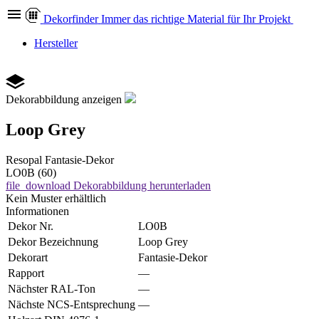
Dekor
finder
Immer das richtige Material für Ihr Projekt
Hersteller
Dekorabbildung anzeigen
Loop Grey
Resopal
Fantasie-Dekor
LO0B (60)
file_download
Dekorabbildung herunterladen
Kein Muster erhältlich
Informationen
Dekor Nr.
LO0B
Dekor Bezeichnung
Loop Grey
Dekorart
Fantasie-Dekor
Rapport
—
Nächster RAL-Ton
—
Nächste NCS-Entsprechung
—