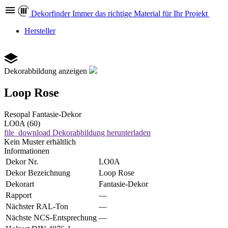
Dekor
finder
Immer das richtige Material für Ihr Projekt
Hersteller
Dekorabbildung anzeigen
Loop Rose
Resopal
Fantasie-Dekor
LO0A (60)
file_download
Dekorabbildung herunterladen
Kein Muster erhältlich
Informationen
Dekor Nr.
LO0A
Dekor Bezeichnung
Loop Rose
Dekorart
Fantasie-Dekor
Rapport
—
Nächster RAL-Ton
—
Nächste NCS-Entsprechung
—