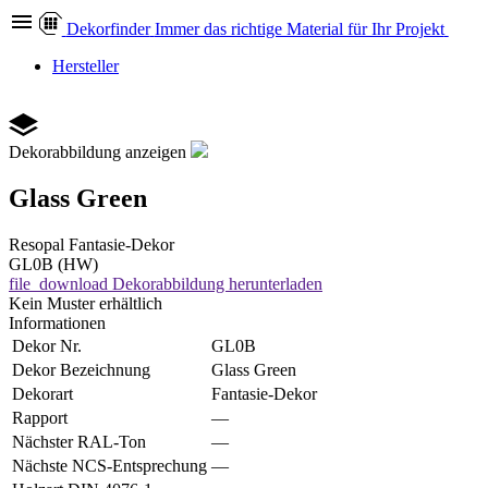
Dekor
finder
Immer das richtige Material für Ihr Projekt
Hersteller
Dekorabbildung anzeigen
Glass Green
Resopal
Fantasie-Dekor
GL0B (HW)
file_download
Dekorabbildung herunterladen
Kein Muster erhältlich
Informationen
Dekor Nr.
GL0B
Dekor Bezeichnung
Glass Green
Dekorart
Fantasie-Dekor
Rapport
—
Nächster RAL-Ton
—
Nächste NCS-Entsprechung
—