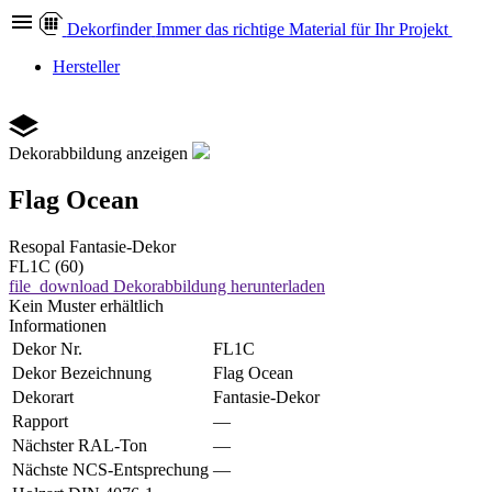
Dekor
finder
Immer das richtige Material für Ihr Projekt
Hersteller
Dekorabbildung anzeigen
Flag Ocean
Resopal
Fantasie-Dekor
FL1C (60)
file_download
Dekorabbildung herunterladen
Kein Muster erhältlich
Informationen
Dekor Nr.
FL1C
Dekor Bezeichnung
Flag Ocean
Dekorart
Fantasie-Dekor
Rapport
—
Nächster RAL-Ton
—
Nächste NCS-Entsprechung
—