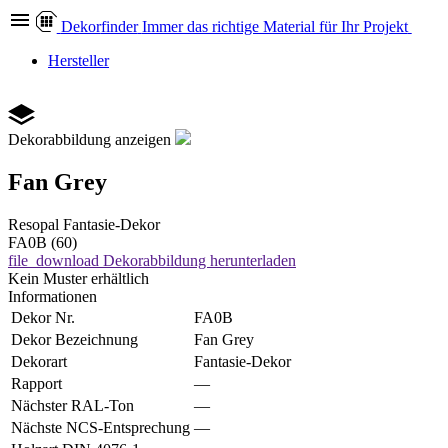
Dekor
finder
Immer das richtige Material für Ihr Projekt
Hersteller
Dekorabbildung anzeigen
Fan Grey
Resopal
Fantasie-Dekor
FA0B (60)
file_download
Dekorabbildung herunterladen
Kein Muster erhältlich
Informationen
Dekor Nr.
FA0B
Dekor Bezeichnung
Fan Grey
Dekorart
Fantasie-Dekor
Rapport
—
Nächster RAL-Ton
—
Nächste NCS-Entsprechung
—