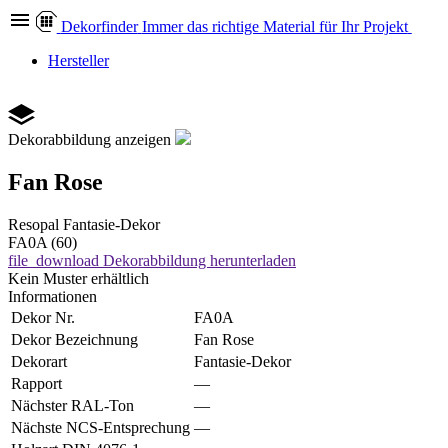
Dekor
finder
Immer das richtige Material für Ihr Projekt
Hersteller
Dekorabbildung anzeigen
Fan Rose
Resopal
Fantasie-Dekor
FA0A (60)
file_download
Dekorabbildung herunterladen
Kein Muster erhältlich
Informationen
Dekor Nr.
FA0A
Dekor Bezeichnung
Fan Rose
Dekorart
Fantasie-Dekor
Rapport
—
Nächster RAL-Ton
—
Nächste NCS-Entsprechung
—