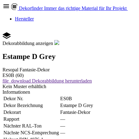
Dekor
finder
Immer das richtige Material für Ihr Projekt
Hersteller
Dekorabbildung anzeigen
Estampe D Grey
Resopal
Fantasie-Dekor
ES0B (60)
file_download
Dekorabbildung herunterladen
Kein Muster erhältlich
Informationen
Dekor Nr.
ES0B
Dekor Bezeichnung
Estampe D Grey
Dekorart
Fantasie-Dekor
Rapport
—
Nächster RAL-Ton
—
Nächste NCS-Entsprechung
—