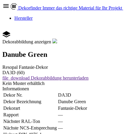
Dekor
finder
Immer das richtige Material für Ihr Projekt
Hersteller
Dekorabbildung anzeigen
Danube Green
Resopal
Fantasie-Dekor
DA3D (60)
file_download
Dekorabbildung herunterladen
Kein Muster erhältlich
Informationen
Dekor Nr.
DA3D
Dekor Bezeichnung
Danube Green
Dekorart
Fantasie-Dekor
Rapport
—
Nächster RAL-Ton
—
Nächste NCS-Entsprechung
—