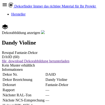
Dekor
finder
Immer das richtige Material für Ihr Projekt
Hersteller
Dekorabbildung anzeigen
Dandy Violine
Resopal
Fantasie-Dekor
DA0D (60)
file_download
Dekorabbildung herunterladen
Kein Muster erhältlich
Informationen
Dekor Nr.
DA0D
Dekor Bezeichnung
Dandy Violine
Dekorart
Fantasie-Dekor
Rapport
—
Nächster RAL-Ton
—
Nächste NCS-Entsprechung
—