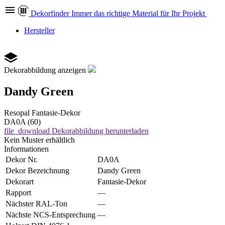
Dekor
finder
Immer das richtige Material für Ihr Projekt
Hersteller
Dekorabbildung anzeigen
Dandy Green
Resopal
Fantasie-Dekor
DA0A (60)
file_download
Dekorabbildung herunterladen
Kein Muster erhältlich
Informationen
Dekor Nr.
DA0A
Dekor Bezeichnung
Dandy Green
Dekorart
Fantasie-Dekor
Rapport
—
Nächster RAL-Ton
—
Nächste NCS-Entsprechung
—