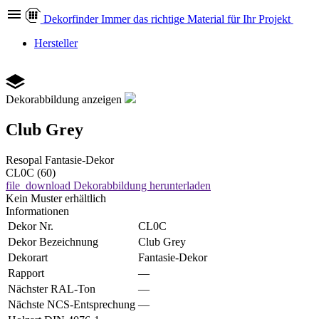
Dekor
finder
Immer das richtige Material für Ihr Projekt
Hersteller
Dekorabbildung anzeigen
Club Grey
Resopal
Fantasie-Dekor
CL0C (60)
file_download
Dekorabbildung herunterladen
Kein Muster erhältlich
Informationen
Dekor Nr.
CL0C
Dekor Bezeichnung
Club Grey
Dekorart
Fantasie-Dekor
Rapport
—
Nächster RAL-Ton
—
Nächste NCS-Entsprechung
—