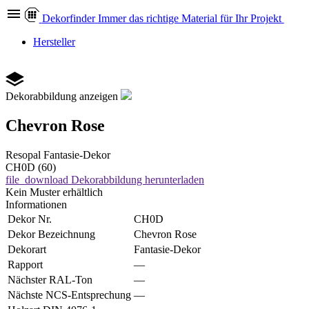
Dekor
finder
Immer das richtige Material für Ihr Projekt
Hersteller
Dekorabbildung anzeigen
Chevron Rose
Resopal
Fantasie-Dekor
CH0D (60)
file_download
Dekorabbildung herunterladen
Kein Muster erhältlich
Informationen
Dekor Nr.
CH0D
Dekor Bezeichnung
Chevron Rose
Dekorart
Fantasie-Dekor
Rapport
—
Nächster RAL-Ton
—
Nächste NCS-Entsprechung
—