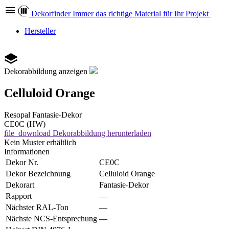
Dekor
finder
Immer das richtige Material für Ihr Projekt
Hersteller
Dekorabbildung anzeigen
Celluloid Orange
Resopal
Fantasie-Dekor
CE0C (HW)
file_download
Dekorabbildung herunterladen
Kein Muster erhältlich
Informationen
Dekor Nr.
CE0C
Dekor Bezeichnung
Celluloid Orange
Dekorart
Fantasie-Dekor
Rapport
—
Nächster RAL-Ton
—
Nächste NCS-Entsprechung
—