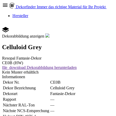
Dekor
finder
Immer das richtige Material für Ihr Projekt
Hersteller
Dekorabbildung anzeigen
Celluloid Grey
Resopal
Fantasie-Dekor
CE0B (HW)
file_download
Dekorabbildung herunterladen
Kein Muster erhältlich
Informationen
Dekor Nr.
CE0B
Dekor Bezeichnung
Celluloid Grey
Dekorart
Fantasie-Dekor
Rapport
—
Nächster RAL-Ton
—
Nächste NCS-Entsprechung
—