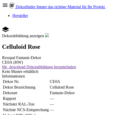
Dekor
finder
Immer das richtige Material für Ihr Projekt
Hersteller
Dekorabbildung anzeigen
Celluloid Rose
Resopal
Fantasie-Dekor
CE0A (HW)
file_download
Dekorabbildung herunterladen
Kein Muster erhältlich
Informationen
Dekor Nr.
CE0A
Dekor Bezeichnung
Celluloid Rose
Dekorart
Fantasie-Dekor
Rapport
—
Nächster RAL-Ton
—
Nächste NCS-Entsprechung
—