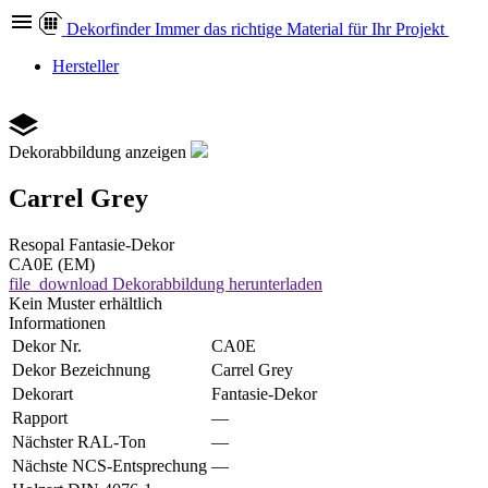
Dekor
finder
Immer das richtige Material für Ihr Projekt
Hersteller
Dekorabbildung anzeigen
Carrel Grey
Resopal
Fantasie-Dekor
CA0E (EM)
file_download
Dekorabbildung herunterladen
Kein Muster erhältlich
Informationen
Dekor Nr.
CA0E
Dekor Bezeichnung
Carrel Grey
Dekorart
Fantasie-Dekor
Rapport
—
Nächster RAL-Ton
—
Nächste NCS-Entsprechung
—