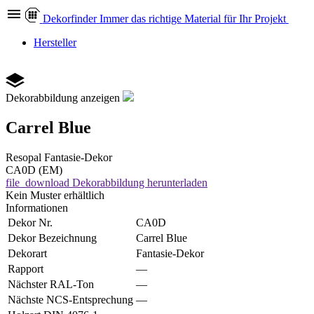
Dekor
finder
Immer das richtige Material für Ihr Projekt
Hersteller
Dekorabbildung anzeigen
Carrel Blue
Resopal
Fantasie-Dekor
CA0D (EM)
file_download
Dekorabbildung herunterladen
Kein Muster erhältlich
Informationen
Dekor Nr.
CA0D
Dekor Bezeichnung
Carrel Blue
Dekorart
Fantasie-Dekor
Rapport
—
Nächster RAL-Ton
—
Nächste NCS-Entsprechung
—