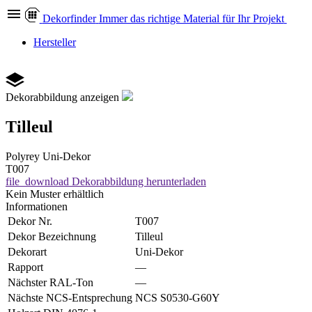
Dekor
finder
Immer das richtige Material für Ihr Projekt
Hersteller
Dekorabbildung anzeigen
Tilleul
Polyrey
Uni-Dekor
T007
file_download
Dekorabbildung herunterladen
Kein Muster erhältlich
Informationen
Dekor Nr.
T007
Dekor Bezeichnung
Tilleul
Dekorart
Uni-Dekor
Rapport
—
Nächster RAL-Ton
—
Nächste NCS-Entsprechung
NCS S0530-G60Y