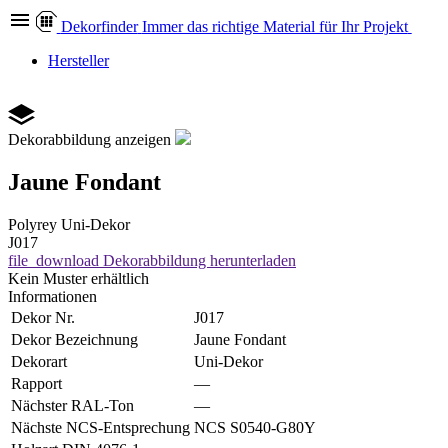
Dekor
finder
Immer das richtige Material für Ihr Projekt
Hersteller
Dekorabbildung anzeigen
Jaune Fondant
Polyrey
Uni-Dekor
J017
file_download
Dekorabbildung herunterladen
Kein Muster erhältlich
Informationen
Dekor Nr.
J017
Dekor Bezeichnung
Jaune Fondant
Dekorart
Uni-Dekor
Rapport
—
Nächster RAL-Ton
—
Nächste NCS-Entsprechung
NCS S0540-G80Y