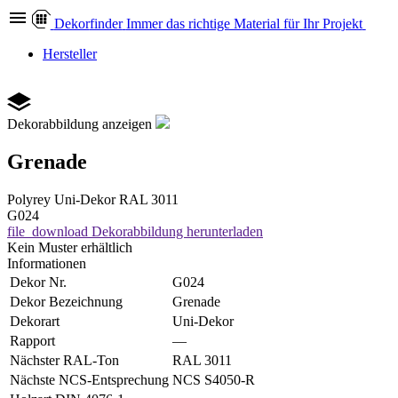
Dekor
finder
Immer das richtige Material für Ihr Projekt
Hersteller
Dekorabbildung anzeigen
Grenade
Polyrey
Uni-Dekor
RAL 3011
G024
file_download
Dekorabbildung herunterladen
Kein Muster erhältlich
Informationen
Dekor Nr.
G024
Dekor Bezeichnung
Grenade
Dekorart
Uni-Dekor
Rapport
—
Nächster RAL-Ton
RAL 3011
Nächste NCS-Entsprechung
NCS S4050-R