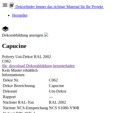
Dekor
finder
Immer das richtige Material für Ihr Projekt
Hersteller
Dekorabbildung anzeigen
Capucine
Polyrey
Uni-Dekor
RAL 2002
C062
file_download
Dekorabbildung herunterladen
Kein Muster erhältlich
Informationen
Dekor Nr.
C062
Dekor Bezeichnung
Capucine
Dekorart
Uni-Dekor
Rapport
—
Nächster RAL-Ton
RAL 2002
Nächste NCS-Entsprechung
NCS S1080-Y90R