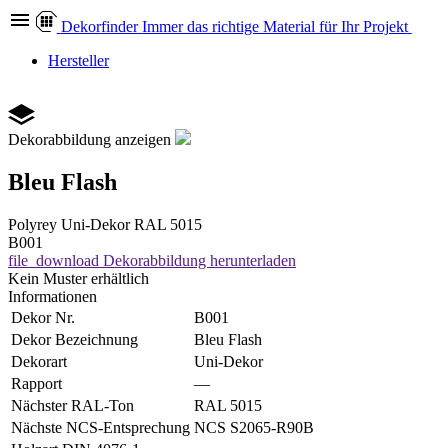
Dekor
finder
Immer das richtige Material für Ihr Projekt
Hersteller
Dekorabbildung anzeigen
Bleu Flash
Polyrey
Uni-Dekor
RAL 5015
B001
file_download
Dekorabbildung herunterladen
Kein Muster erhältlich
Informationen
Dekor Nr.
B001
Dekor Bezeichnung
Bleu Flash
Dekorart
Uni-Dekor
Rapport
—
Nächster RAL-Ton
RAL 5015
Nächste NCS-Entsprechung
NCS S2065-R90B