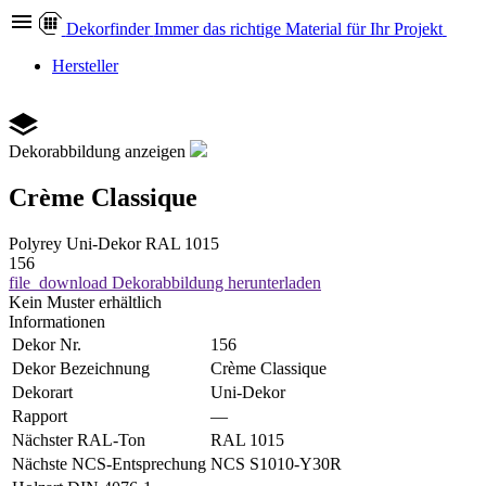
Dekor
finder
Immer das richtige Material für Ihr Projekt
Hersteller
Dekorabbildung anzeigen
Crème Classique
Polyrey
Uni-Dekor
RAL 1015
156
file_download
Dekorabbildung herunterladen
Kein Muster erhältlich
Informationen
Dekor Nr.
156
Dekor Bezeichnung
Crème Classique
Dekorart
Uni-Dekor
Rapport
—
Nächster RAL-Ton
RAL 1015
Nächste NCS-Entsprechung
NCS S1010-Y30R