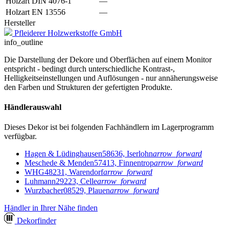
Holzart DIN 4076-1
—
Holzart EN 13556
—
Hersteller
Pfleiderer Holzwerkstoffe GmbH
info_outline
Die Darstellung der Dekore und Oberflächen auf einem Monitor
entspricht - bedingt durch unterschiedliche Kontrast-,
Helligkeitseinstellungen und Auflösungen - nur annäherungsweise
den Farben und Strukturen der gefertigten Produkte.
Händlerauswahl
Dieses Dekor ist bei folgenden Fachhändlern im Lagerprogramm
verfügbar.
Hagen & Lüdinghausen
58636, Iserlohn
arrow_forward
Meschede & Menden
57413, Finnentrop
arrow_forward
WHG
48231, Warendorf
arrow_forward
Luhmann
29223, Celle
arrow_forward
Wurzbacher
08529, Plauen
arrow_forward
Händler in Ihrer Nähe finden
Dekor
finder