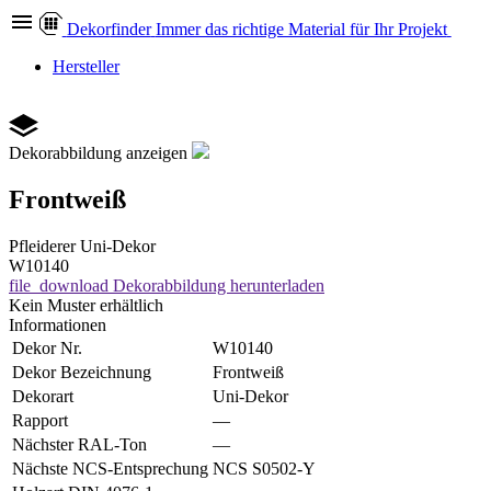
Dekor
finder
Immer das richtige Material für Ihr Projekt
Hersteller
Dekorabbildung anzeigen
Frontweiß
Pfleiderer
Uni-Dekor
W10140
file_download
Dekorabbildung herunterladen
Kein Muster erhältlich
Informationen
Dekor Nr.
W10140
Dekor Bezeichnung
Frontweiß
Dekorart
Uni-Dekor
Rapport
—
Nächster RAL-Ton
—
Nächste NCS-Entsprechung
NCS S0502-Y