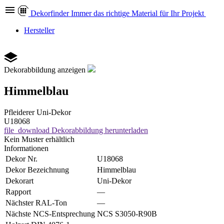
Dekor
finder
Immer das richtige Material für Ihr Projekt
Hersteller
Dekorabbildung anzeigen
Himmelblau
Pfleiderer
Uni-Dekor
U18068
file_download
Dekorabbildung herunterladen
Kein Muster erhältlich
Informationen
Dekor Nr.
U18068
Dekor Bezeichnung
Himmelblau
Dekorart
Uni-Dekor
Rapport
—
Nächster RAL-Ton
—
Nächste NCS-Entsprechung
NCS S3050-R90B