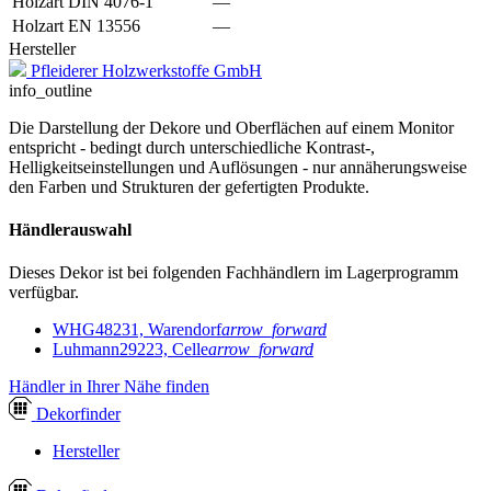
Holzart DIN 4076-1
—
Holzart EN 13556
—
Hersteller
Pfleiderer Holzwerkstoffe GmbH
info_outline
Die Darstellung der Dekore und Oberflächen auf einem Monitor
entspricht - bedingt durch unterschiedliche Kontrast-,
Helligkeitseinstellungen und Auflösungen - nur annäherungsweise
den Farben und Strukturen der gefertigten Produkte.
Händlerauswahl
Dieses Dekor ist bei folgenden Fachhändlern im Lagerprogramm
verfügbar.
WHG
48231, Warendorf
arrow_forward
Luhmann
29223, Celle
arrow_forward
Händler in Ihrer Nähe finden
Dekor
finder
Hersteller