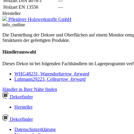
Holzart DIN 4076-1
—
Holzart EN 13556
—
Hersteller
Pfleiderer Holzwerkstoffe GmbH
info_outline
Die Darstellung der Dekore und Oberflächen auf einem Monitor entspr
Strukturen der gefertigten Produkte.
Händlerauswahl
Dieses Dekor ist bei folgenden Fachhändlern im Lagerprogramm verf
WHG
48231, Warendorf
arrow_forward
Luhmann
29223, Celle
arrow_forward
Händler in Ihrer Nähe finden
Dekor
finder
Hersteller
Dekor
finder
Datenschutzerklärung