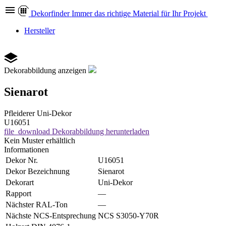
Dekor
finder
Immer das richtige Material für Ihr Projekt
Hersteller
Dekorabbildung anzeigen
Sienarot
Pfleiderer
Uni-Dekor
U16051
file_download
Dekorabbildung herunterladen
Kein Muster erhältlich
Informationen
Dekor Nr.
U16051
Dekor Bezeichnung
Sienarot
Dekorart
Uni-Dekor
Rapport
—
Nächster RAL-Ton
—
Nächste NCS-Entsprechung
NCS S3050-Y70R