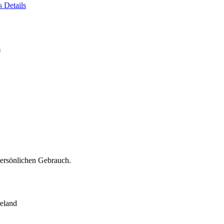
es
Details
s
persönlichen Gebrauch.
eland