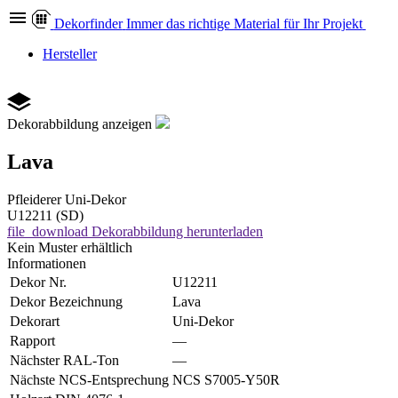
Dekor
finder
Immer das richtige Material für Ihr Projekt
Hersteller
Dekorabbildung anzeigen
Lava
Pfleiderer
Uni-Dekor
U12211 (SD)
file_download
Dekorabbildung herunterladen
Kein Muster erhältlich
Informationen
Dekor Nr.
U12211
Dekor Bezeichnung
Lava
Dekorart
Uni-Dekor
Rapport
—
Nächster RAL-Ton
—
Nächste NCS-Entsprechung
NCS S7005-Y50R