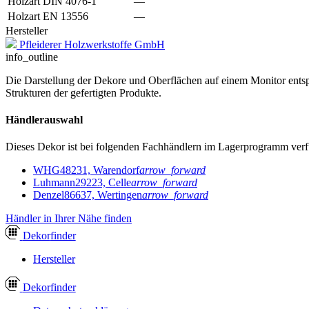
Holzart DIN 4076-1
—
Holzart EN 13556
—
Hersteller
Pfleiderer Holzwerkstoffe GmbH
info_outline
Die Darstellung der Dekore und Oberflächen auf einem Monitor entspr
Strukturen der gefertigten Produkte.
Händlerauswahl
Dieses Dekor ist bei folgenden Fachhändlern im Lagerprogramm verf
WHG
48231, Warendorf
arrow_forward
Luhmann
29223, Celle
arrow_forward
Denzel
86637, Wertingen
arrow_forward
Händler in Ihrer Nähe finden
Dekor
finder
Hersteller
Dekor
finder