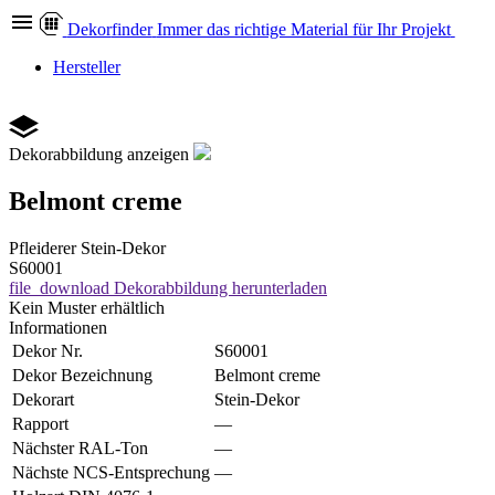
Dekor
finder
Immer das richtige Material für Ihr Projekt
Hersteller
Dekorabbildung anzeigen
Belmont creme
Pfleiderer
Stein-Dekor
S60001
file_download
Dekorabbildung herunterladen
Kein Muster erhältlich
Informationen
Dekor Nr.
S60001
Dekor Bezeichnung
Belmont creme
Dekorart
Stein-Dekor
Rapport
—
Nächster RAL-Ton
—
Nächste NCS-Entsprechung
—