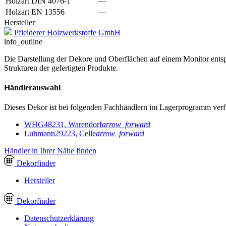
Holzart DIN 4076-1
—
Holzart EN 13556
—
Hersteller
Pfleiderer Holzwerkstoffe GmbH
info_outline
Die Darstellung der Dekore und Oberflächen auf einem Monitor entspr
Strukturen der gefertigten Produkte.
Händlerauswahl
Dieses Dekor ist bei folgenden Fachhändlern im Lagerprogramm verf
WHG
48231, Warendorf
arrow_forward
Luhmann
29223, Celle
arrow_forward
Händler in Ihrer Nähe finden
Dekor
finder
Hersteller
Dekor
finder
Datenschutzerklärung