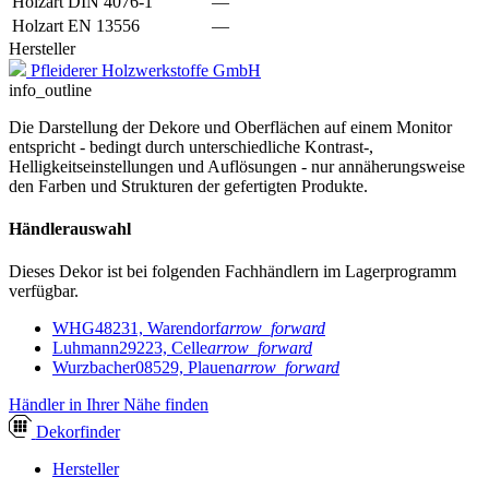
Holzart DIN 4076-1
—
Holzart EN 13556
—
Hersteller
Pfleiderer Holzwerkstoffe GmbH
info_outline
Die Darstellung der Dekore und Oberflächen auf einem Monitor
entspricht - bedingt durch unterschiedliche Kontrast-,
Helligkeitseinstellungen und Auflösungen - nur annäherungsweise
den Farben und Strukturen der gefertigten Produkte.
Händlerauswahl
Dieses Dekor ist bei folgenden Fachhändlern im Lagerprogramm
verfügbar.
WHG
48231, Warendorf
arrow_forward
Luhmann
29223, Celle
arrow_forward
Wurzbacher
08529, Plauen
arrow_forward
Händler in Ihrer Nähe finden
Dekor
finder
Hersteller