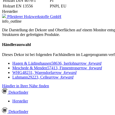
Holzart DIN 4076-1
PI
Holzart EN 13556
PNPI, EU
Hersteller
Pfleiderer Holzwerkstoffe GmbH
info_outline
Die Darstellung der Dekore und Oberflächen auf einem Monitor entspr
Strukturen der gefertigten Produkte.
Händlerauswahl
Dieses Dekor ist bei folgenden Fachhändlern im Lagerprogramm verf
Hagen & Lüdinghausen
58636, Iserlohn
arrow_forward
Meschede & Menden
57413, Finnentrop
arrow_forward
WHG
48231, Warendorf
arrow_forward
Luhmann
29223, Celle
arrow_forward
Händler in Ihrer Nähe finden
Dekor
finder
Hersteller
Dekor
finder