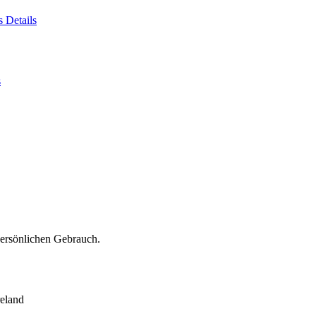
es
Details
s
persönlichen Gebrauch.
eland