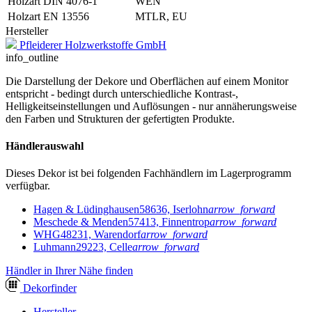
Holzart DIN 4076-1
WEN
Holzart EN 13556
MTLR, EU
Hersteller
Pfleiderer Holzwerkstoffe GmbH
info_outline
Die Darstellung der Dekore und Oberflächen auf einem Monitor
entspricht - bedingt durch unterschiedliche Kontrast-,
Helligkeitseinstellungen und Auflösungen - nur annäherungsweise
den Farben und Strukturen der gefertigten Produkte.
Händlerauswahl
Dieses Dekor ist bei folgenden Fachhändlern im Lagerprogramm
verfügbar.
Hagen & Lüdinghausen
58636, Iserlohn
arrow_forward
Meschede & Menden
57413, Finnentrop
arrow_forward
WHG
48231, Warendorf
arrow_forward
Luhmann
29223, Celle
arrow_forward
Händler in Ihrer Nähe finden
Dekor
finder
Hersteller