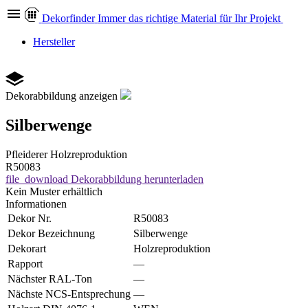
Dekor
finder
Immer das richtige Material für Ihr Projekt
Hersteller
Dekorabbildung anzeigen
Silberwenge
Pfleiderer
Holzreproduktion
R50083
file_download
Dekorabbildung herunterladen
Kein Muster erhältlich
Informationen
Dekor Nr.
R50083
Dekor Bezeichnung
Silberwenge
Dekorart
Holzreproduktion
Rapport
—
Nächster RAL-Ton
—
Nächste NCS-Entsprechung
—